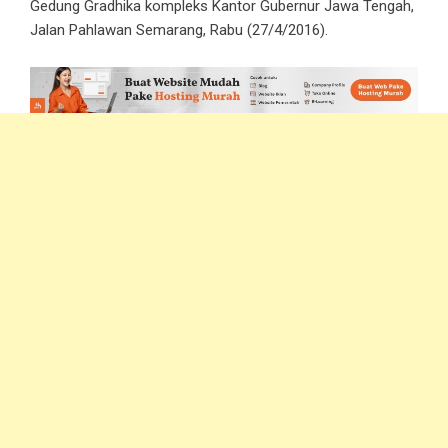
Gedung Gradhika kompleks Kantor Gubernur Jawa Tengah,
Jalan Pahlawan Semarang, Rabu (27/4/2016).