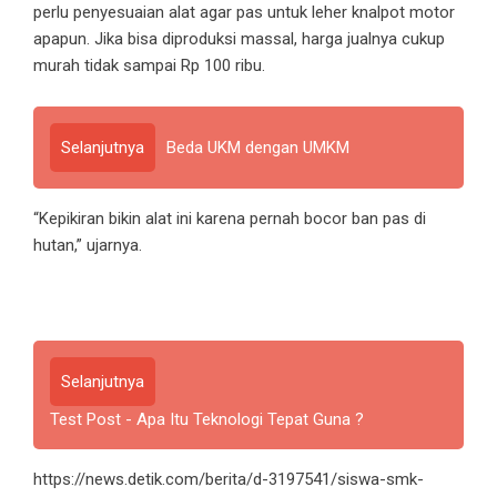
perlu penyesuaian alat agar pas untuk leher knalpot motor
apapun. Jika bisa diproduksi massal, harga jualnya cukup
murah tidak sampai Rp 100 ribu.
Selanjutnya
Beda UKM dengan UMKM
“Kepikiran bikin alat ini karena pernah bocor ban pas di
hutan,” ujarnya.
Selanjutnya
Test Post - Apa Itu Teknologi Tepat Guna ?
https://news.detik.com/berita/d-3197541/siswa-smk-